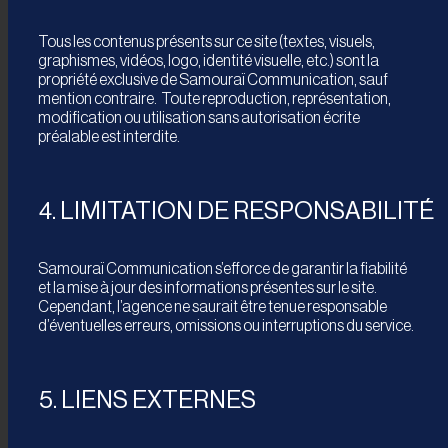
Tous les contenus présents sur ce site (textes, visuels,
graphismes, vidéos, logo, identité visuelle, etc.) sont la
propriété exclusive de Samouraï Communication, sauf
mention contraire. Toute reproduction, représentation,
modification ou utilisation sans autorisation écrite
préalable est interdite.
4. LIMITATION DE RESPONSABILITÉ
Samouraï Communication s’efforce de garantir la fiabilité
et la mise à jour des informations présentes sur le site.
Cependant, l’agence ne saurait être tenue responsable
d’éventuelles erreurs, omissions ou interruptions du service.
5. LIENS EXTERNES