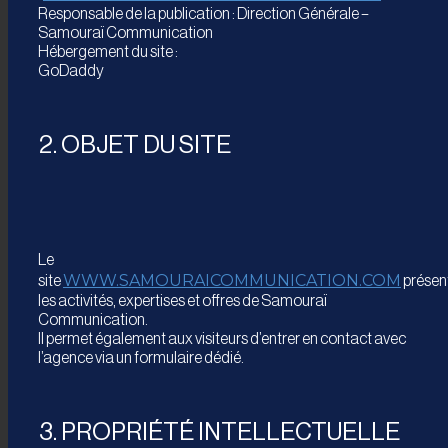
Responsable de la publication : Direction Générale –
Samouraï Communication
Hébergement du site :
GoDaddy
2. OBJET DU SITE
Le
WWW.SAMOURAICOMMUNICATION.COM
site
présen
les activités, expertises et offres de Samouraï
Communication.
Il permet également aux visiteurs d’entrer en contact avec
l’agence via un formulaire dédié.
3. PROPRIÉTÉ INTELLECTUELLE